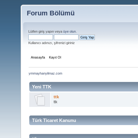
Forum Bölümü
Lütfen giriş yapın veya
üye olun
.
Kullanıcı adınızı, şifrenizi giriniz
Anasayfa
Kayıt Ol
ymmayhanyilmaz.com
Yeni TTK
ttk
ttk
Türk Ticaret Kanunu