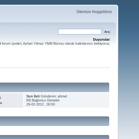
Sitemize Hoşgeldiniz
Duyurular:
li forum üyeleri, Ayhan Yılmaz YMM Bürosu olarak katkılarınızı bekliyoruz.
Son İleti
Gönderen:
ahmet
i
RE:Bağımsız Denetim
nu
29-02-2012 , 00:50