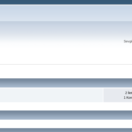
Sevgi
2 İlet
1 Ko