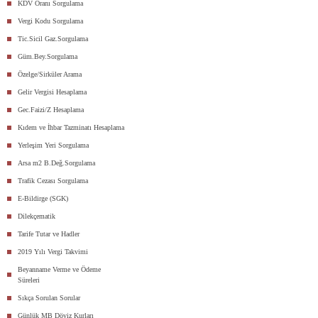
KDV Oranı Sorgulama
Vergi Kodu Sorgulama
Tic.Sicil Gaz.Sorgulama
Güm.Bey.Sorgulama
Özelge/Sirküler Arama
Gelir Vergisi Hesaplama
Gec.Faizi/Z Hesaplama
Kıdem ve İhbar Tazminatı Hesaplama
Yerleşim Yeri Sorgulama
Arsa m2 B.Değ.Sorgulama
Trafik Cezası Sorgulama
E-Bildirge (SGK)
Dilekçematik
Tarife Tutar ve Hadler
2019 Yılı Vergi Takvimi
Beyanname Verme ve Ödeme
Süreleri
Sıkça Sorulan Sorular
Günlük MB Döviz Kurları