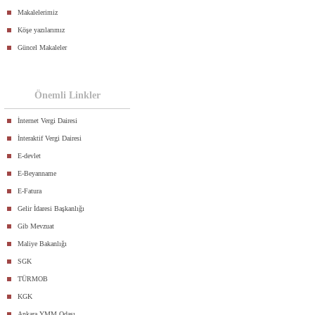
Makalelerimiz
Köşe yazılarımız
Güncel Makaleler
Önemli Linkler
İnternet Vergi Dairesi
İnteraktif Vergi Dairesi
E-devlet
E-Beyanname
E-Fatura
Gelir İdaresi Başkanlığı
Gib Mevzuat
Maliye Bakanlığı
SGK
TÜRMOB
KGK
Ankara YMM Odası