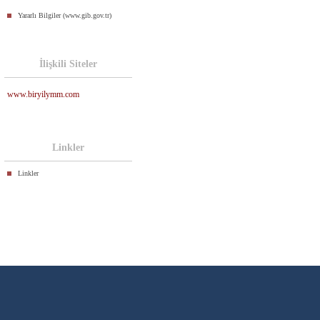
Yararlı Bilgiler (www.gib.gov.tr)
İlişkili Siteler
www.biryilymm.com
Linkler
Linkler