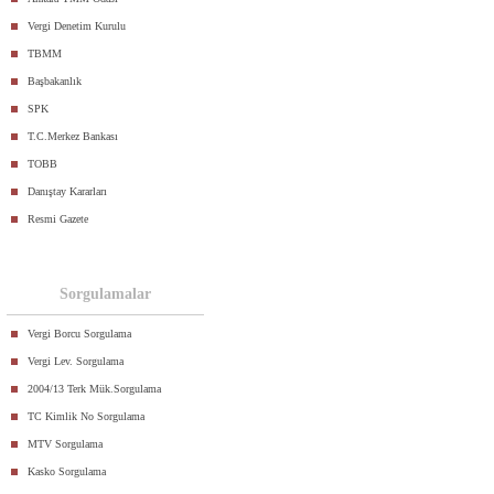
Vergi Denetim Kurulu
TBMM
Başbakanlık
SPK
T.C.Merkez Bankası
TOBB
Danıştay Kararları
Resmi Gazete
Sorgulamalar
Vergi Borcu Sorgulama
Vergi Lev. Sorgulama
2004/13 Terk Mük.Sorgulama
TC Kimlik No Sorgulama
MTV Sorgulama
Kasko Sorgulama