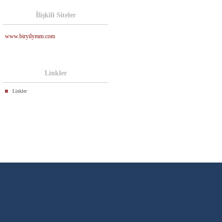
İlişkili Siteler
www.biryilymm.com
Linkler
Linkler