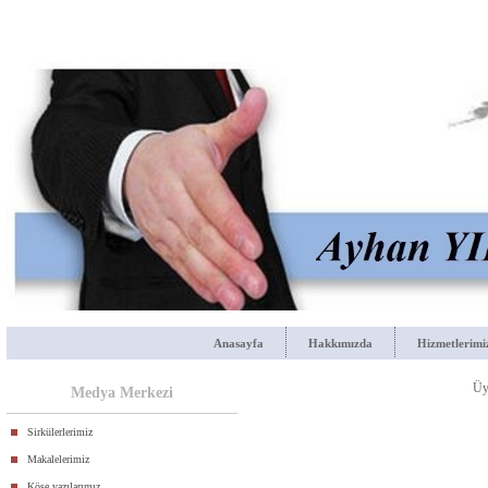
Anasayfa
Hakkımızda
Hizmetlerimi
Üye
Medya Merkezi
Sirkülerlerimiz
Makalelerimiz
Köşe yazılarımız