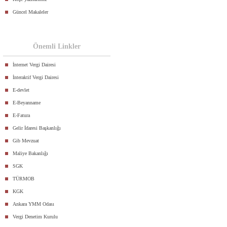
Güncel Makaleler
Önemli Linkler
İnternet Vergi Dairesi
İnteraktif Vergi Dairesi
E-devlet
E-Beyanname
E-Fatura
Gelir İdaresi Başkanlığı
Gib Mevzuat
Maliye Bakanlığı
SGK
TÜRMOB
KGK
Ankara YMM Odası
Vergi Denetim Kurulu