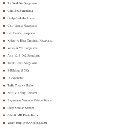
Tic.Sicil Gaz.Sorgulama
Güm.Bey.Sorgulama
Özelge/Sirküler Arama
Gelir Vergisi Hesaplama
Gec.Faizi/Z Hesaplama
Kıdem ve İhbar Tazminatı Hesaplama
Yerleşim Yeri Sorgulama
Arsa m2 B.Değ.Sorgulama
Trafik Cezası Sorgulama
E-Bildirge (SGK)
Dilekçematik
Tarife Tutar ve Hadler
2019 Yılı Vergi Takvimi
Beyanname Verme ve Ödeme Süreleri
Sıkça Sorulan Sorular
Günlük MB Döviz Kurları
Yararlı Bilgiler (www.gib.gov.tr)